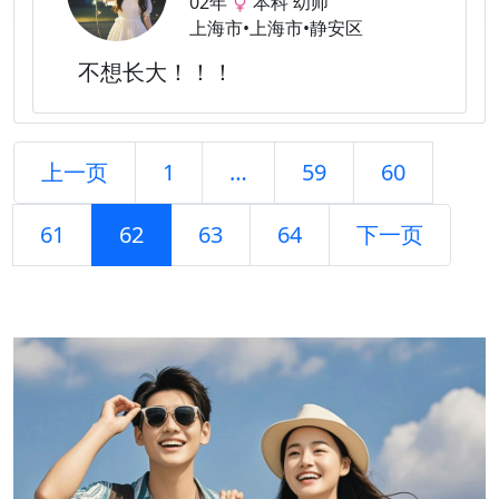
02年
本科 幼师
上海市•上海市•静安区
不想长大！！！
上一页
1
…
59
60
61
62
63
64
下一页