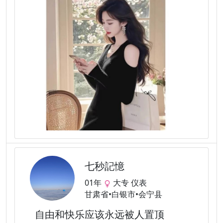
七秒記憶
01年
大专 仪表
甘肃省•白银市•会宁县
自由和快乐应该永远被人置顶