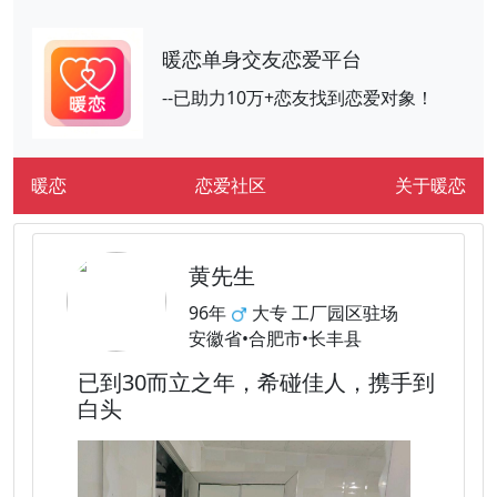
暖恋单身交友恋爱平台
--已助力10万+恋友找到恋爱对象！
暖恋
恋爱社区
关于暖恋
黄先生
96年
大专 工厂园区驻场
安徽省•合肥市•长丰县
已到30而立之年，希碰佳人，携手到
白头