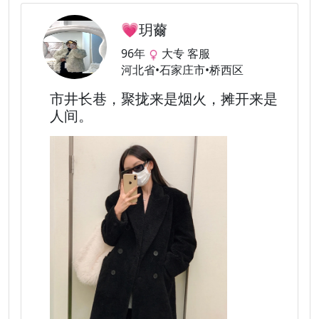
💗玥薾
96年
大专 客服
河北省•石家庄市•桥西区
市井长巷，聚拢来是烟火，摊开来是
人间。