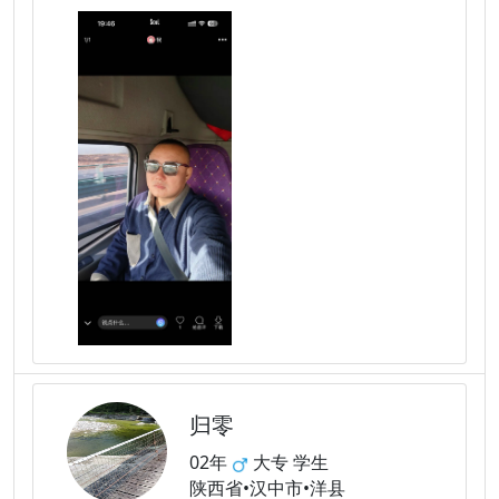
归零
02年
大专 学生
陕西省•汉中市•洋县