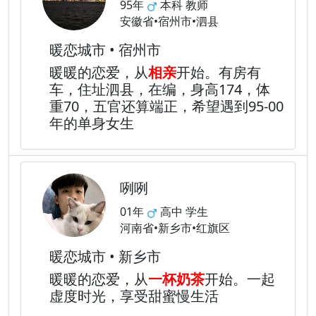
95年
本科 教师
安徽省•宿州市•泗县
暖恋城市 • 宿州市
暖暖的恋爱，从
相亲
开始。有房有
车，住址泗县，在编，身高174，体
重70，五官还算端正，希望遇到95-00
年的单身女生
咧咧
01年
高中 学生
河南省•新乡市•红旗区
暖恋城市 • 新乡市
暖暖的恋爱，从
一杯奶茶
开始。一起
虚度时光，享受甜蜜慢生活