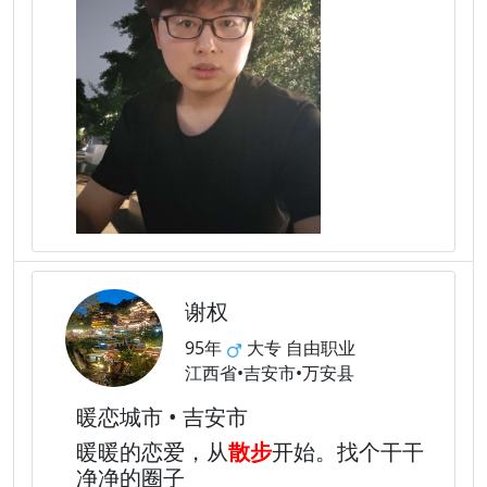
谢权
95年
大专 自由职业
江西省•吉安市•万安县
暖恋城市 • 吉安市
暖暖的恋爱，从
散步
开始。找个干干
净净的圈子