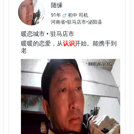
随缘
91年
初中 司机
河南省•驻马店市•泌阳县
暖恋城市 • 驻马店市
暖暖的恋爱，从
认识
开始。能携手到
老