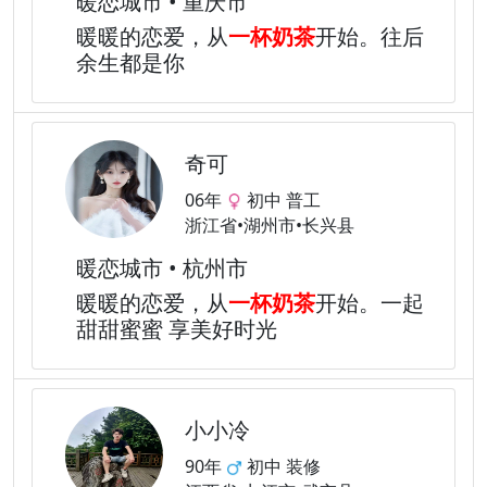
暖恋城市 • 重庆市
暖暖的恋爱，从
一杯奶茶
开始。往后
余生都是你
奇可
06年
初中 普工
浙江省•湖州市•长兴县
暖恋城市 • 杭州市
暖暖的恋爱，从
一杯奶茶
开始。一起
甜甜蜜蜜 享美好时光
小小冷
90年
初中 装修