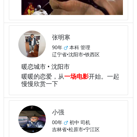
张明寒
90年
本科 管理
辽宁省•沈阳市•铁西区
暖恋城市 • 沈阳市
暖暖的恋爱，从
一场电影
开始。一起
慢慢欣赏一下
小强
00年
初中 司机
吉林省•松原市•宁江区