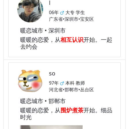
l
06年
大专 学生
广东省•深圳市•宝安区
暖恋城市 • 深圳市
暖暖的恋爱，从
相互认识
开始。一起
去约会
so
97年
本科 教师
河北省•邯郸市•丛台区
暖恋城市 • 邯郸市
暖暖的恋爱，从
围炉煮茶
开始。细品
时光