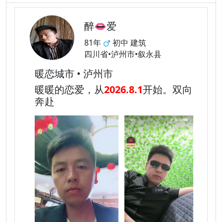
醉👄爱
81年
初中 建筑
四川省•泸州市•叙永县
暖恋城市 • 泸州市
暖暖的恋爱，从
2026.8.1
开始。双向
奔赴