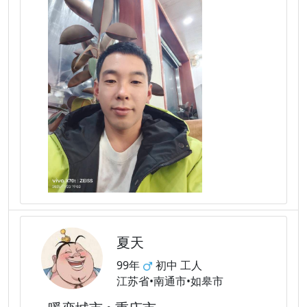
夏天
99年
初中 工人
江苏省•南通市•如皋市