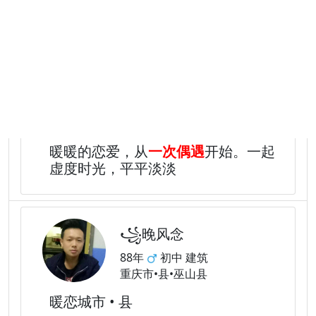
真心实意
04年
高中 其他
贵州省•六盘水市•钟山区
暖恋城市 • 六盘水市
暖暖的恋爱，从
一次偶遇
开始。一起
虚度时光，平平淡淡
꧁晚风念
88年
初中 建筑
重庆市•县•巫山县
暖恋城市 • 县