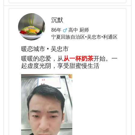
沉默
86年
高中 厨师
宁夏回族自治区•吴忠市•利通区
暖恋城市 • 吴忠市
暖暖的恋爱，从
从一杯奶茶
开始。一
起虚度光阴，享受甜蜜慢生活