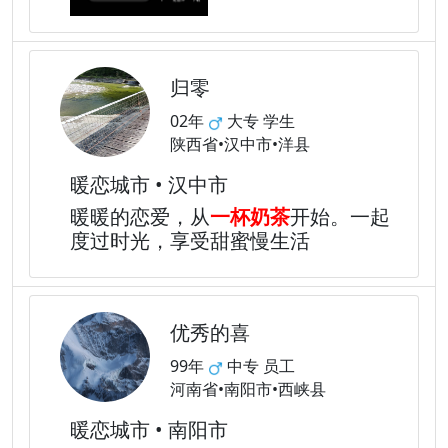
归零
02年
大专 学生
陕西省•汉中市•洋县
暖恋城市 • 汉中市
暖暖的恋爱，从
一杯奶茶
开始。一起
度过时光，享受甜蜜慢生活
优秀的喜
99年
中专 员工
河南省•南阳市•西峡县
暖恋城市 • 南阳市