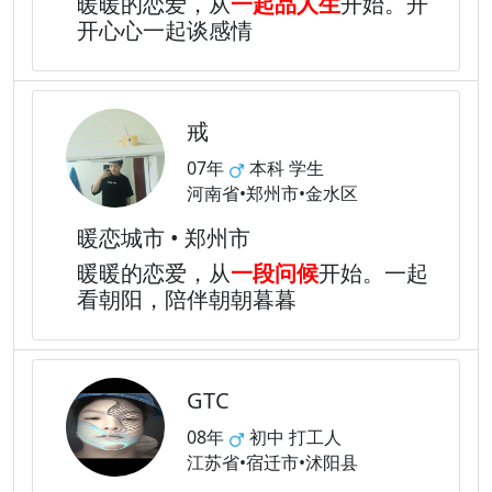
暖暖的恋爱，从
一起品人生
开始。开
开心心一起谈感情
戒
07年
本科 学生
河南省•郑州市•金水区
暖恋城市 • 郑州市
暖暖的恋爱，从
一段问候
开始。一起
看朝阳，陪伴朝朝暮暮
GTC
08年
初中 打工人
江苏省•宿迁市•沭阳县