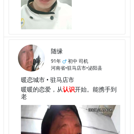
随缘
91年
初中 司机
河南省•驻马店市•泌阳县
暖恋城市 • 驻马店市
暖暖的恋爱，从
认识
开始。能携手到
老