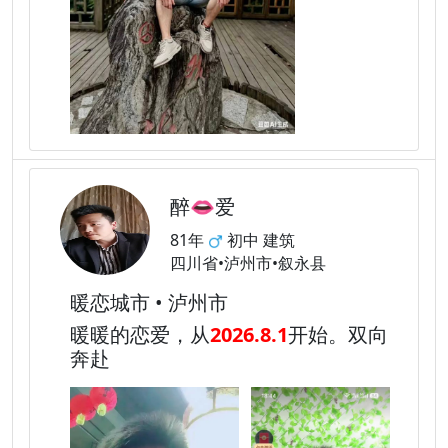
醉👄爱
81年
初中 建筑
四川省•泸州市•叙永县
暖恋城市 • 泸州市
暖暖的恋爱，从
2026.8.1
开始。双向
奔赴