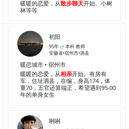
暖暖的恋爱，从
散步聊天
开始。小树
林等等
初阳
95年
本科 教师
安徽省•宿州市•泗县
暖恋城市 • 宿州市
暖暖的恋爱，从
相亲
开始。有房有
车，住址泗县，在编，身高174，体
重70，五官还算端正，希望遇到95-00
年的单身女生
咧咧