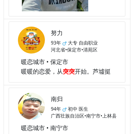
努力
93年
大专 自由职业
河北省•保定市•清苑区
暖恋城市 • 保定市
暖暖的恋爱，从
突突
开始。芦墟挺
南归
94年
初中 医生
广西壮族自治区•南宁市•上林县
暖恋城市 • 南宁市