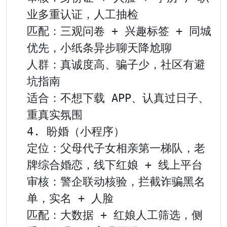
业多重认证，人工抽检

匹配：三观问卷 + 兴趣标签 + 同城
优先，小纸条异步聊天降尬聊

人群：真诚度高、骗子少，社区有避
坑指南

适合：不想下载 APP、认真过日子、
重真实氛围

4. 盼婚（小程序）

定位：父母代子女相亲第一梯队，老
牌综合婚恋，线下红娘 + 线上平台

审核：警企联动核验，拦截诈骗黑名
单，实名 + 人脸

匹配：大数据 + 红娘人工筛选，侧