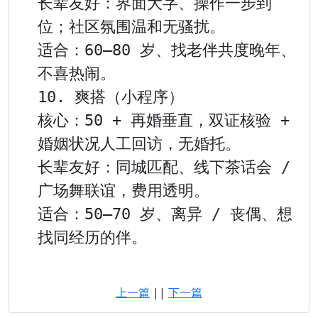
长辈友好：界面大字、操作一步到
位；社区氛围温和无骚扰。

适合：60–80 岁、找老伴共度晚年、
不喜热闹。

10. 爽搭（小程序）

核心：50 + 再婚垂直，双证核验 + 
婚姻状况人工回访，无婚托。

长辈友好：同城匹配、线下茶话会 / 
广场舞联谊，费用透明。

适合：50–70 岁、离异 / 丧偶、想
找同经历的伴。

上一篇
||
下一篇