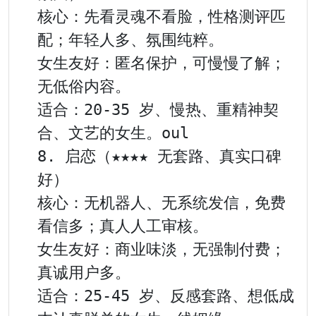
核心：先看灵魂不看脸，性格测评匹
配；年轻人多、氛围纯粹。

女生友好：匿名保护，可慢慢了解；
无低俗内容。

适合：20-35 岁、慢热、重精神契
合、文艺的女生。oul

8. 启恋（★★★★ 无套路、真实口碑
好）

核心：无机器人、无系统发信，免费
看信多；真人人工审核。

女生友好：商业味淡，无强制付费；
真诚用户多。

适合：25-45 岁、反感套路、想低成