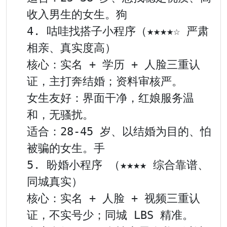
收入男生的女生。狗

4. 咕哇找搭子小程序（★★★★☆ 严肃
相亲、真实度高）

核心：实名 + 学历 + 人脸三重认
证，主打奔结婚；资料审核严。

女生友好：界面干净，红娘服务温
和，无骚扰。

适合：28-45 岁、以结婚为目的、怕
被骗的女生。手

5. 盼婚小程序 （★★★★ 综合靠谱、
同城真实）

核心：实名 + 人脸 + 视频三重认
证，不实号少；同城 LBS 精准。
