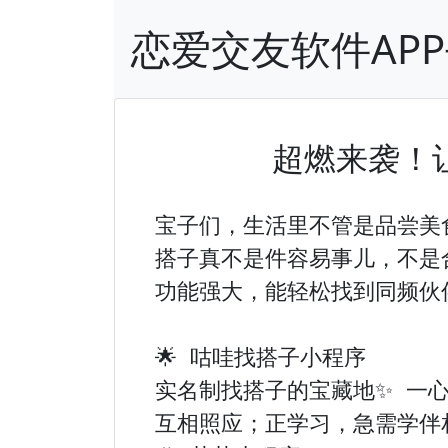
恋爱交友软件AP
超燃来袭！
宝子们，生活里不管是品尝美
搭子真不是件容易事儿，不是
功能强大，能轻松找到同频伙
🌟 咕哇找搭子小程序

实名制找搭子的宝藏地✨ 一
互相照应；正学习，急需学伴