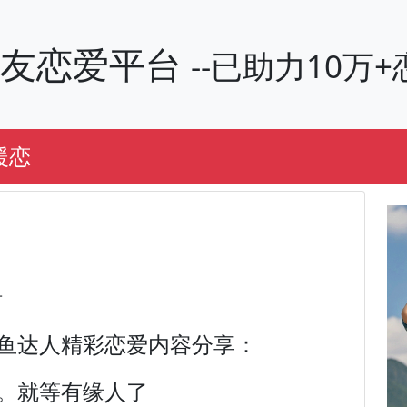
交友恋爱平台
--已助力10
暖恋
县
鱼达人精彩恋爱内容分享：
。就等有缘人了