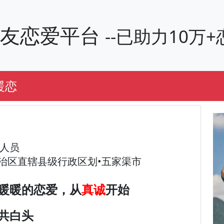
交友恋爱平台
--已助力10
暖恋
业人员
治区直辖县级行政区划•五家渠市
暖暖的恋爱，从
真诚
开始
共白头