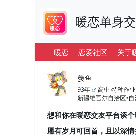
暖恋单身
暖恋
恋爱社区
关于
羡鱼
93年
高中 特种作
新疆维吾尔自治区•自
想和你在暖恋交友平台谈个
愿有岁月可回首，且以深情