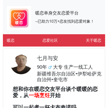
暖恋单身交友恋爱平台
--已助力10万+恋友找到恋爱对象！
暖恋
恋爱社区
关于暖恋
七月与安
90年
大专 生产一线工人
新疆维吾尔自治区•伊犁哈萨克
自治州•奎屯市
想和你在暖恋交友平台谈个暖暖的恋
爱，从
一场烹饪
开始
可以一起煮一杯卡布奇诺吗