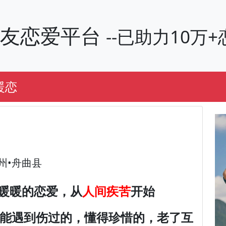
交友恋爱平台
--已助力10
暖恋
州•舟曲县
暖暖的恋爱，从
人间疾苦
开始
此能遇到伤过的，懂得珍惜的，老了互