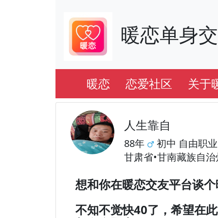
暖恋单身
暖恋
恋爱社区
关于
人生靠自
88年
初中 自由职业
甘肃省•甘南藏族自治
想和你在暖恋交友平台谈个
不知不觉快40了，希望在