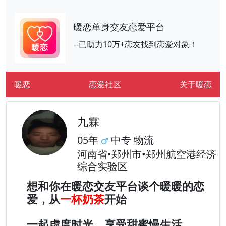
暖恋单身交友恋爱平台
--已助力10万+恋友找到恋爱对象！
暖恋
恋爱社区
关于暖恋
九霖
05年
中专 物流
河南省•郑州市•郑州航空港经济
综合实验区
想和你在暖恋交友平台谈个暖暖的恋
爱，从
一杯奶茶
开始
一起虚度时光，享受甜蜜慢生活