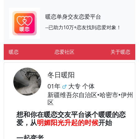
暖恋单身交友恋爱平台
--已助力10万+恋友找到恋爱对象！
暖恋
恋爱社区
关于暖恋
冬日暖阳
01年
大专 个体
新疆维吾尔自治区•哈密市•伊州
区
想和你在暖恋交友平台谈个暖暖的恋
爱，从
明媚阳光升起的时候
开始
一起变老